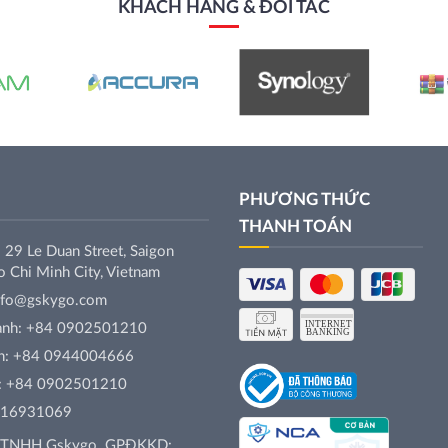
KHÁCH HÀNG & ĐỐI TÁC
PHƯƠNG THỨC
THANH TOÁN
 29 Le Duan Street, Saigon
 Chi Minh City, Vietnam
nfo@gskygo.com
anh:
+84 0902501210
h:
+84 0944004666
:
+84 0902501210
316931069
y TNHH Gskygo. GPĐKKD: