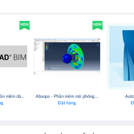
NEW
NEW
BricsCAD BIM - Phần mềm dành cho các Kiến trúc sư, Kỹ sư và Nhà thầu
Abaqus - Phần mềm mô phỏng CAE hàng đầu
Auto
ng
Đặt hàng
Đ