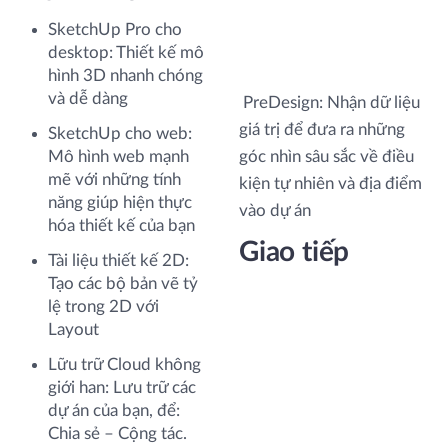
SketchUp Pro cho
desktop: Thiết kế mô
hình 3D nhanh chóng
và dễ dàng
PreDesign: Nhận dữ liệu
giá trị để đưa ra những
SketchUp cho web:
Mô hình web mạnh
góc nhìn sâu sắc về điều
mẽ với những tính
kiện tự nhiên và địa điểm
năng giúp hiện thực
vào dự án
hóa thiết kế của bạn
Giao tiếp
Tài liệu thiết kế 2D:
Tạo các bộ bản vẽ tỷ
lệ trong 2D với
Layout
Lữu trữ Cloud không
giới han: Lưu trữ các
dự án của bạn, để:
Chia sẻ – Cộng tác.