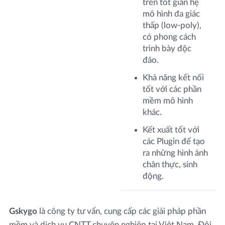
trên tốt giản hệ
mô hình đa giác
thấp (low-poly),
có phong cách
trình bày độc
đáo.
Khả năng kết nối
tốt với các phần
mềm mô hình
khác.
Kết xuất tốt với
các Plugin để tạo
ra những hình ảnh
chân thực, sinh
động.
Gskygo
là công ty tư vấn, cung cấp các giải pháp phần
mềm và dịch vụ CNTT chuyên nghiệp tại Việt Nam. Đội