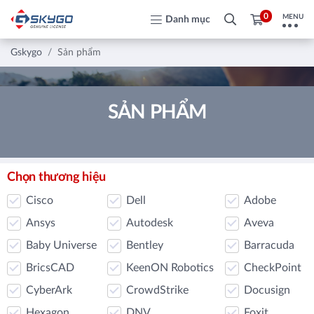
0
MENU
Danh mục
Gskygo
Sản phẩm
SẢN PHẨM
Chọn thương hiệu
Cisco
Dell
Adobe
Ansys
Autodesk
Aveva
Baby Universe
Bentley
Barracuda
BricsCAD
KeenON Robotics
CheckPoint
CyberArk
CrowdStrike
Docusign
Hexagon
DNV
Foxit