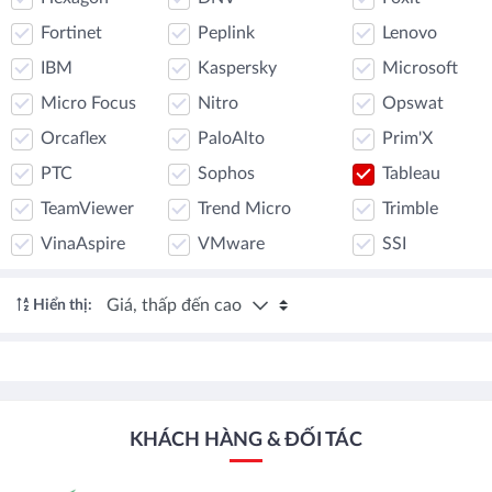
Fortinet
Peplink
Lenovo
IBM
Kaspersky
Microsoft
Micro Focus
Nitro
Opswat
Orcaflex
PaloAlto
Prim'X
PTC
Sophos
Tableau
TeamViewer
Trend Micro
Trimble
VinaAspire
VMware
SSI
Giá, thấp đến cao
Hiển thị:
KHÁCH HÀNG & ĐỐI TÁC