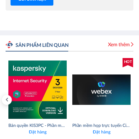
Xem thêm
SẢN PHẨM LIÊN QUAN
OT
HOT
Security for Business Select
Bản quyền KIS3PC - Phần mềm Kaspersky Internet Security chính hãng 3 máy 1 năm
Phần mềm họp trực tuyến Cisco Webex
Đặt hàng
Đặt hàng