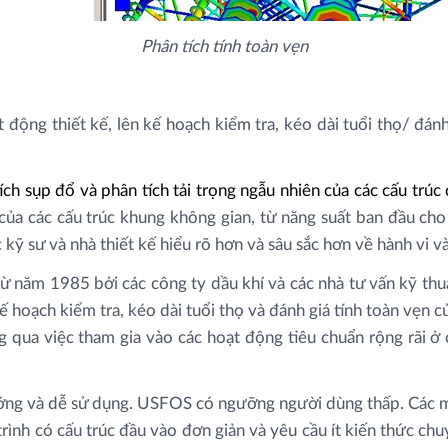
Phân tích tính toàn vẹn
t động thiết kế, lên kế hoạch kiểm tra, kéo dài tuổi thọ/ đán
h sụp đổ và phân tích tải trọng ngẫu nhiên của các cấu trúc
của các cấu trúc khung không gian, từ năng suất ban đầu cho
kỹ sư và nhà thiết kế hiểu rõ hơn và sâu sắc hơn về hành vi và
năm 1985 bởi các công ty dầu khí và các nhà tư vấn kỹ thuật
kế hoạch kiểm tra, kéo dài tuổi thọ và đánh giá tính toàn vẹn 
g qua việc tham gia vào các hoạt động tiêu chuẩn rộng rãi ở 
hướng và dễ sử dụng. USFOS có ngưỡng người dùng thấp. Các m
ình có cấu trúc đầu vào đơn giản và yêu cầu ít kiến ​​thức c