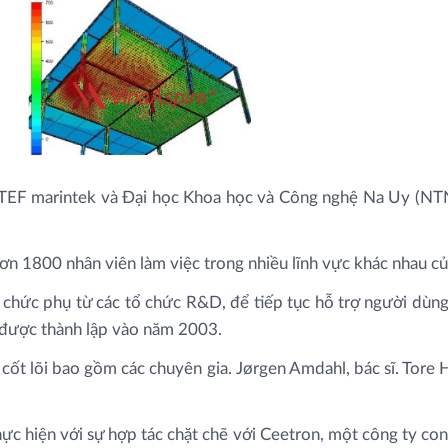
EF marintek và Đại học Khoa học và Công nghệ Na Uy (NT
ơn 1800 nhân viên làm việc trong nhiều lĩnh vực khác nhau c
hức phụ từ các tổ chức R&D, để tiếp tục hỗ trợ người dùng 
S được thành lập vào năm 2003.
t lõi bao gồm các chuyên gia. Jørgen Amdahl, bác sĩ. Tore Ho
hực hiện với sự hợp tác chặt chẽ với Ceetron, một công ty co