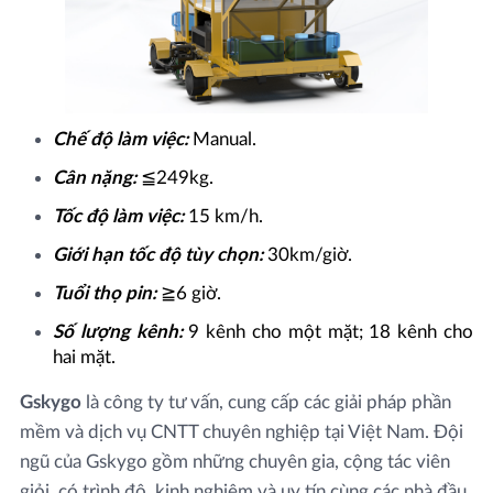
Chế độ làm việc:
Manual.
Cân nặng:
≦249kg.
Tốc độ làm việc:
15 km/h.
Giới hạn tốc độ tùy chọn:
30km/giờ.
Tuổi thọ pin:
≧6 giờ.
Số lượng kênh:
9 kênh cho một mặt; 18 kênh cho
hai mặt.
Gskygo
là công ty tư vấn, cung cấp các giải pháp phần
mềm và dịch vụ CNTT chuyên nghiệp tại Việt Nam. Đội
ngũ của Gskygo gồm những chuyên gia, cộng tác viên
giỏi, có trình độ, kinh nghiệm và uy tín cùng các nhà đầu