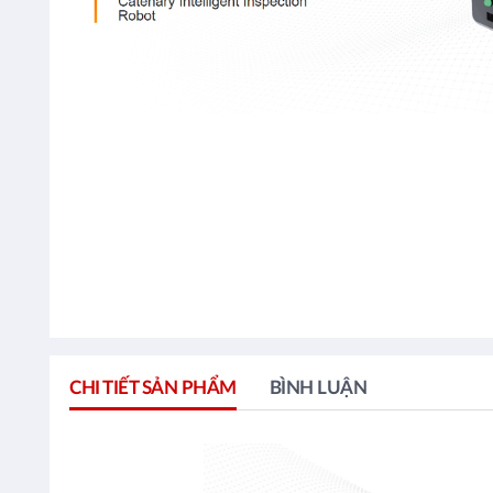
CHI TIẾT SẢN PHẨM
BÌNH LUẬN