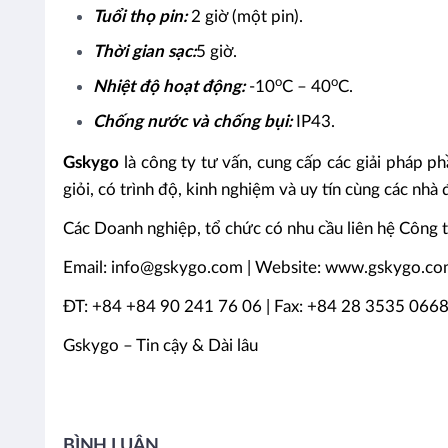
Tuổi thọ pin:
2 giờ (một pin).
Thời gian sạc:
5 giờ.
o
o
Nhiệt độ hoạt động:
-10
C – 40
C.
Chống nước và chống bụi:
IP43.
Gskygo
là công ty tư vấn, cung cấp các giải pháp 
giỏi, có trình độ, kinh nghiệm và uy tín cùng các nhà
Các Doanh nghiệp, tổ chức có nhu cầu liên hệ Công t
Email: info@gskygo.com | Website: www.gskygo.c
ĐT: +84 +84 90 241 76 06 | Fax: +84 28 3535 066
Gskygo – Tin cậy & Dài lâu
BÌNH LUẬN