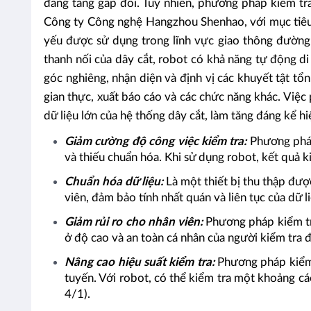
đang tăng gấp đôi.
Tuy nhiên, phương pháp kiểm tra
Công ty Công nghệ Hangzhou Shenhao
, với mục tiê
yếu được sử dụng trong lĩnh vực giao thông đường 
thanh nối của dây cắt, robot có khả năng tự động di
góc nghiêng, nhận diện và định vị các khuyết tật tổn
gian thực, xuất báo cáo và các chức năng khác. Việc
dữ liệu lớn của hệ thống dây cắt, làm tăng đáng kể h
Giảm cường độ công việc kiểm tra:
Phương pháp 
và thiếu chuẩn hóa. Khi sử dụng robot, kết quả k
Chuẩn hóa dữ liệu:
Là một thiết bị thu thập đượ
viên, đảm bảo tính nhất quán và liên tục của dữ l
Giảm rủi ro cho nhân viên:
Phương pháp kiểm tra 
ở độ cao và an toàn cá nhân của người kiểm tra
Nâng cao hiệu suất kiểm tra:
Phương pháp kiểm 
tuyến. Với robot, có thể kiểm tra một khoảng cá
4/1).