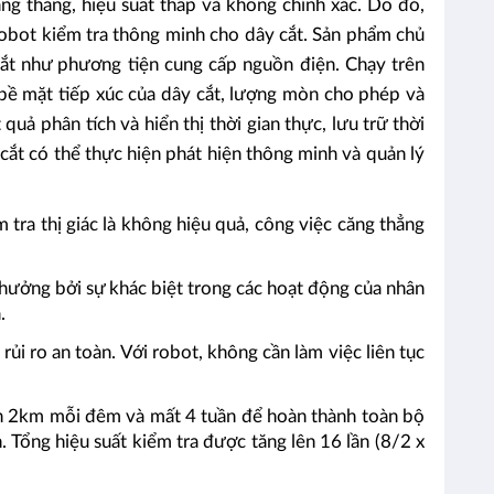
g thẳng, hiệu suất thấp và không chính xác. Do đó,
n robot kiểm tra thông minh cho dây cắt. Sản phẩm chủ
cắt như phương tiện cung cấp nguồn điện. Chạy trên
g bề mặt tiếp xúc của dây cắt, lượng mòn cho phép và
uả phân tích và hiển thị thời gian thực, lưu trữ thời
cắt có thể thực hiện phát hiện thông minh và quản lý
ra thị giác là không hiệu quả, công việc căng thẳng
 hưởng bởi sự khác biệt trong các hoạt động của nhân
.
rủi ro an toàn. Với robot, không cần làm việc liên tục
n 2km mỗi đêm và mất 4 tuần để hoàn thành toàn bộ
 Tổng hiệu suất kiểm tra được tăng lên 16 lần (8/2 x