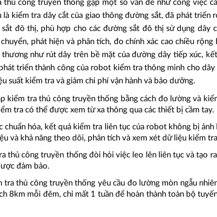
 thủ công truyền thống gặp một số vấn đề như công việc căn
u là kiểm tra dây cắt của giao thông đường sắt, đã phát triể
sắt đô thị, phù hợp cho các đường sắt đô thị sử dụng dây 
 chuyển, phát hiện và phân tích, đo chính xác cao chiều rộn
 thương như rút dây trên bề mặt của đường dây tiếp xúc, kết q
 phát triển thành công của robot kiểm tra thông minh cho dây 
iệu suất kiểm tra và giảm chi phí vận hành và bảo dưỡng.
kiểm tra thủ công truyền thống bằng cách đo lường và kiểm t
iểm tra có thể được xem từ xa thông qua các thiết bị cầm tay.
c chuẩn hóa, kết quả kiểm tra liên tục của robot không bị ảnh
iệu và khả năng theo dõi, phân tích và xem xét dữ liệu kiểm tra
thủ công truyền thống đòi hỏi việc leo lên liên tục và tạo ra 
 được đảm bảo.
tra thủ công truyền thống yêu cầu đo lường mòn ngẫu nhiê
ch 8km mỗi đêm, chỉ mất 1 tuần để hoàn thành toàn bộ tuyến.