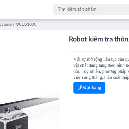
 Catenary OCLIS1000
Robot kiểm tra thô
Với sự mở rộng liên tục của qu
vật chất đang tăng theo hình 
đôi. Tuy nhiên, phương pháp k
việc căng thẳng, hiệu suất thấ
Đặt hàng