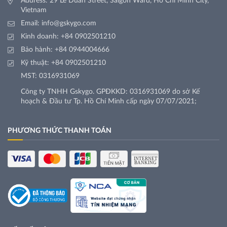
Address: 29 Le Duan Street, Saigon Ward, Ho Chi Minh City,
Vietnam
Email:
info@gskygo.com
Kinh doanh:
+84 0902501210
Bảo hành:
+84 0944004666
Kỹ thuật:
+84 0902501210
MST: 0316931069
Công ty TNHH Gskygo. GPĐKKD: 0316931069 do sở Kế
hoạch & Đầu tư Tp. Hồ Chí Minh cấp ngày 07/07/2021;
PHƯƠNG THỨC THANH TOÁN