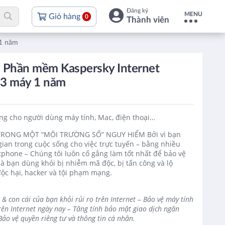
Đăng ký
MENU
Giỏ hàng
0
Thành viên
 1 năm
 Phần mềm Kaspersky Internet
 3 máy 1 năm
ng cho người dùng máy tính, Mac, điện thoại…
RONG MỘT “MÔI TRƯỜNG SỐ” NGUY HIỂM Bởi vì bạn
gian trong cuộc sống cho việc trực tuyến – bằng nhiều
rtphone – Chúng tôi luôn cố gắng làm tốt nhất để bảo vệ
 mà bạn dùng khỏi bị nhiễm mã độc, bị tấn công và lộ
ộc hại, hacker và tội phạm mạng.
 & con cái của bạn khỏi rủi ro trên Internet – Bảo vệ máy tính
rên Internet ngày nay – Tăng tính bảo mật giao dịch ngân
ảo vệ quyền riêng tư và thông tin cá nhân.