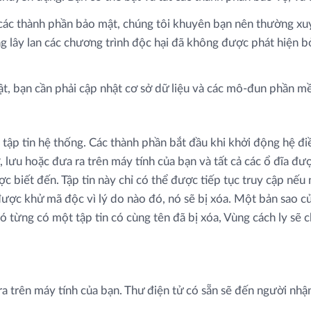
i các thành phần bảo mật, chúng tôi khuyên bạn nên thường xuyê
 năng lây lan các chương trình độc hại đã không được phát hiện bởi
 bạn cần phải cập nhật cơ sở dữ liệu và các mô-đun phần mê
ập tin hệ thống. Các thành phần bắt đầu khi khởi động hệ đ
ở, lưu hoặc đưa ra trên máy tính của bạn và tất cả các ổ đĩa
ược biết đến. Tập tin này chỉ có thể được tiếp tục truy cập n
ợc khử mã độc vì lý do nào đó, nó sẽ bị xóa. Một bản sao cu
đó từng có một tập tin có cùng tên đã bị xóa, Vùng cách ly sẽ ch
ra trên máy tính của bạn. Thư điện tử có sẵn sẽ đến người nh