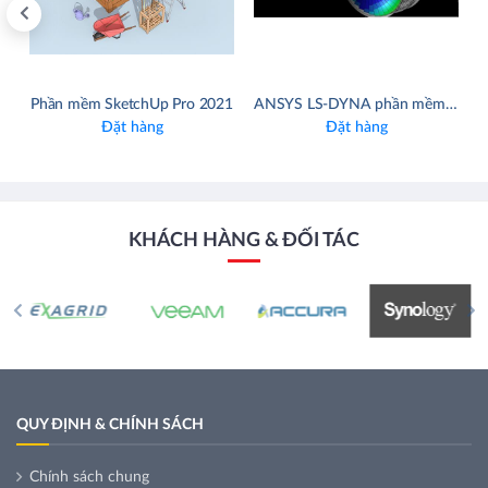
Phần mềm SketchUp Pro 2021
ANSYS LS-DYNA phần mềm động lực học rõ ràng và đa vật lý mở rộng nhất
Đặt hàng
Đặt hàng
KHÁCH HÀNG & ĐỐI TÁC
QUY ĐỊNH & CHÍNH SÁCH
Chính sách chung