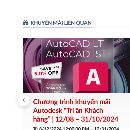
KHUYẾN MÃI LIÊN QUAN
Chương trình khuyến mãi
Autodesk “Tri ân Khách
hàng” | 12/08 – 31/10/2024
Từ
8/12/2024 12:00:00 PM
~
10/31/2024