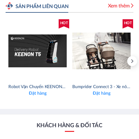
Xem thêm
SẢN PHẨM LIÊN QUAN
HOT
HOT
Robot Vận Chuyển KEENON T5
Bumprider Connect 3 - Xe nôi đôi có thể tách rời duy nhất trên Thế giới
Đặt hàng
Đặt hàng
KHÁCH HÀNG & ĐỐI TÁC