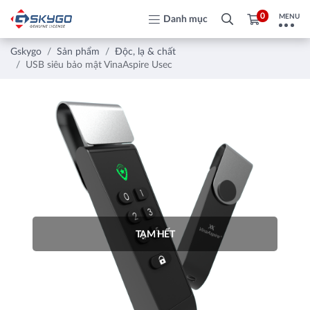
0
MENU
Danh mục
Gskygo
Sản phẩm
Độc, lạ & chất
USB siêu bảo mật VinaAspire Usec
TẠM HẾT