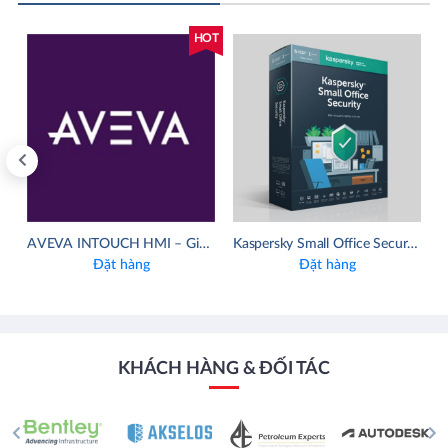
NEW
HOT
AVEVA Edge (SCADA và HMI từ Edge đến Enterprise)
AVEVA INTOUCH HMI – Giải pháp gia tăng hiệu suất và tối ưu chi phí
Đặt hàng
Đặt hàng
KHÁCH HÀNG & ĐỐI TÁC