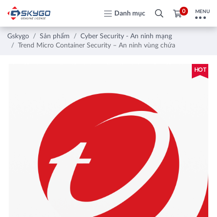
0
MENU
Danh mục
Gskygo
Sản phẩm
Cyber Security - An ninh mạng
Trend Micro Container Security – An ninh vùng chứa
HOT