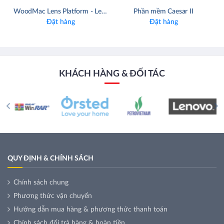
WoodMac Lens Platform - Lens Subsurface: Phân Tích Chi Tiết Về Dữ Liệu Địa Chất Dưới Bề Mặt
Phần mềm Caesar II
Đặt hàng
Đặt hàng
KHÁCH HÀNG & ĐỐI TÁC
QUY ĐỊNH & CHÍNH SÁCH
Chính sách chung
Phương thức vận chuyển
Hướng dẫn mua hàng & phương thức thanh toán
Chính sách đổi trả hàng & hoàn tiền