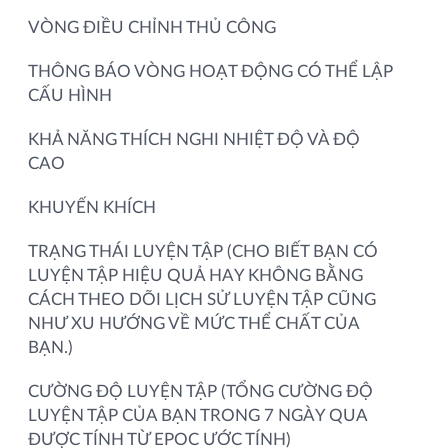
VÒNG ĐIỀU CHỈNH THỦ CÔNG
THÔNG BÁO VÒNG HOẠT ĐỘNG CÓ THỂ LẬP
CẤU HÌNH
KHẢ NĂNG THÍCH NGHI NHIỆT ĐỘ VÀ ĐỘ
CAO
KHUYẾN KHÍCH
TRẠNG THÁI LUYỆN TẬP (CHO BIẾT BẠN CÓ
LUYỆN TẬP HIỆU QUẢ HAY KHÔNG BẰNG
CÁCH THEO DÕI LỊCH SỬ LUYỆN TẬP CŨNG
NHƯ XU HƯỚNG VỀ MỨC THỂ CHẤT CỦA
BẠN.)
CƯỜNG ĐỘ LUYỆN TẬP (TỔNG CƯỜNG ĐỘ
LUYỆN TẬP CỦA BẠN TRONG 7 NGÀY QUA
ĐƯỢC TÍNH TỪ EPOC ƯỚC TÍNH)