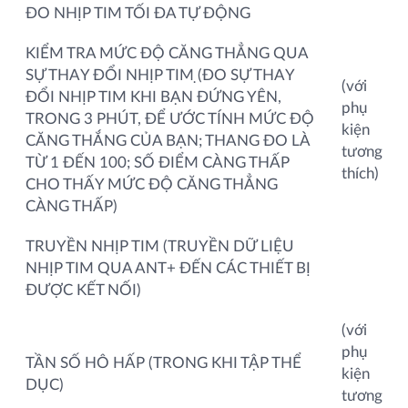
ĐO NHỊP TIM TỐI ĐA TỰ ĐỘNG
KIỂM TRA MỨC ĐỘ CĂNG THẲNG QUA
SỰ THAY ĐỔI NHỊP TIM ̣(ĐO SỰ THAY
(với
ĐỔI NHỊP TIM KHI BẠN ĐỨNG YÊN,
phụ
TRONG 3 PHÚT, ĐỂ ƯỚC TÍNH MỨC ĐỘ
kiện
CĂNG THẮNG CỦA BẠN; THANG ĐO LÀ
tương
TỪ 1 ĐẾN 100; SỐ ĐIỂM CÀNG THẤP
thích)
CHO THẤY MỨC ĐỘ CĂNG THẲNG
CÀNG THẤP)
TRUYỀN NHỊP TIM (TRUYỀN DỮ LIỆU
NHỊP TIM QUA ANT+ ĐẾN CÁC THIẾT BỊ
ĐƯỢC KẾT NỐI)
(với
phụ
TẦN SỐ HÔ HẤP (TRONG KHI TẬP THỂ
kiện
DỤC)
tương