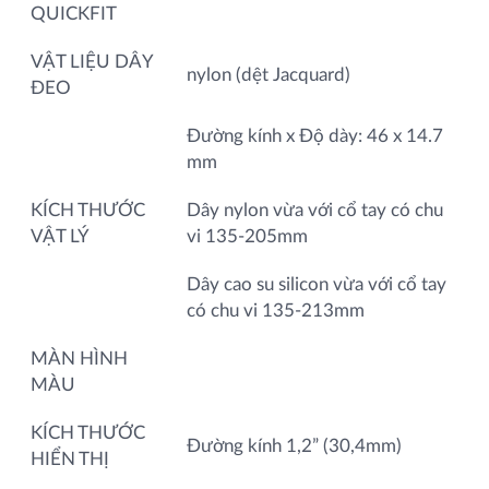
QUICKFIT
VẬT LIỆU DÂY
nylon (dệt Jacquard)
ĐEO
Đường kính x Độ dày: 46 x 14.7
mm
KÍCH THƯỚC
Dây nylon vừa với cổ tay có chu
VẬT LÝ
vi 135-205mm
Dây cao su silicon vừa với cổ tay
có chu vi 135-213mm
MÀN HÌNH
MÀU
KÍCH THƯỚC
Đường kính 1,2” (30,4mm)
HIỂN THỊ