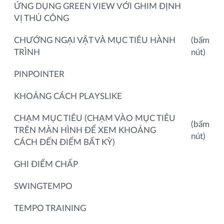
ỨNG DỤNG GREEN VIEW VỚI GHIM ĐỊNH
VỊ THỦ CÔNG
CHƯỚNG NGẠI VẬT VÀ MỤC TIÊU HÀNH
(bấm
TRÌNH
nút)
PINPOINTER
KHOẢNG CÁCH PLAYSLIKE
CHẠM MỤC TIÊU (CHẠM VÀO MỤC TIÊU
(bấm
TRÊN MÀN HÌNH ĐỂ XEM KHOẢNG
nút)
CÁCH ĐẾN ĐIỂM BẤT KỲ)
GHI ĐIỂM CHẤP
SWINGTEMPO
TEMPO TRAINING