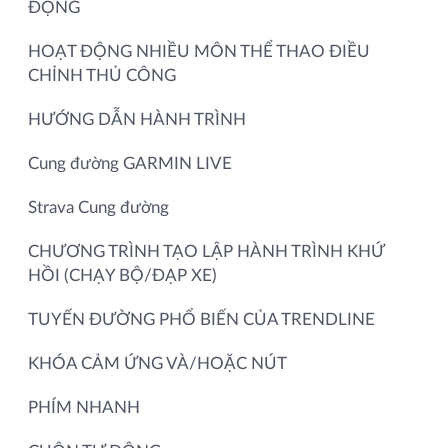
ĐỘNG
HOẠT ĐỘNG NHIỀU MÔN THỂ THAO ĐIỀU
CHỈNH THỦ CÔNG
HƯỚNG DẪN HÀNH TRÌNH
Cung đường GARMIN LIVE
Strava Cung đường
CHƯƠNG TRÌNH TẠO LẬP HÀNH TRÌNH KHỨ
HỒI (CHẠY BỘ/ĐẠP XE)
TUYẾN ĐƯỜNG PHỔ BIẾN CỦA TRENDLINE
KHÓA CẢM ỨNG VÀ/HOẶC NÚT
PHÍM NHANH