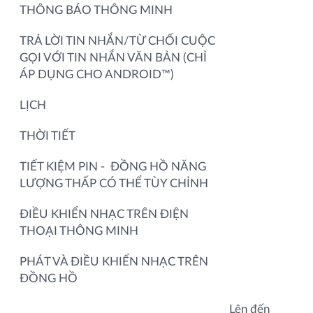
THÔNG BÁO THÔNG MINH
TRẢ LỜI TIN NHẮN/TỪ CHỐI CUỘC
GỌI VỚI TIN NHẮN VĂN BẢN (CHỈ
ÁP DỤNG CHO ANDROID™)
LỊCH
THỜI TIẾT
TIẾT KIỆM PIN - ĐỒNG HỒ NĂNG
LƯỢNG THẤP CÓ THỂ TÙY CHỈNH
ĐIỀU KHIỂN NHẠC TRÊN ĐIỆN
THOẠI THÔNG MINH
PHÁT VÀ ĐIỀU KHIỂN NHẠC TRÊN
ĐỒNG HỒ
Lên đến