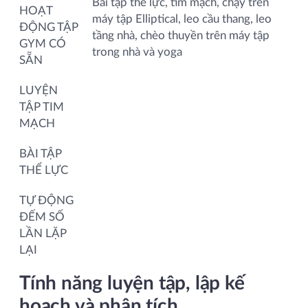
Bài tập thể lực, tim mạch, chạy trên
HOẠT
máy tập Elliptical, leo cầu thang, leo
ĐỘNG TẬP
tầng nhà, chèo thuyền trên máy tập
GYM CÓ
trong nhà và yoga
SẴN
LUYỆN
TẬP TIM
MẠCH
BÀI TẬP
THỂ LỰC
TỰ ĐỘNG
ĐẾM SỐ
LẦN LẶP
LẠI
Tính năng luyện tập, lập kế
hoạch và phân tích