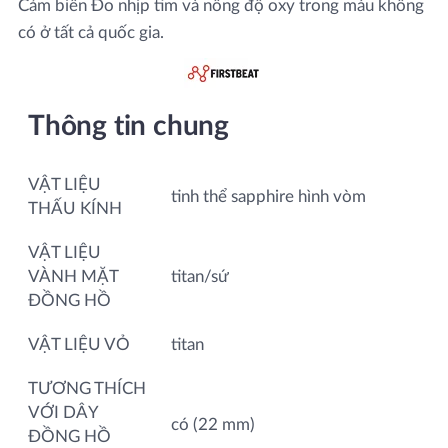
Cảm biến Đo nhịp tim và nồng độ oxy trong máu không
có ở tất cả quốc gia.
Thông tin chung
VẬT LIỆU
tinh thể sapphire hình vòm
THẤU KÍNH
VẬT LIỆU
VÀNH MẶT
titan/sứ
ĐỒNG HỒ
VẬT LIỆU VỎ
titan
TƯƠNG THÍCH
VỚI DÂY
có (22 mm)
ĐỒNG HỒ