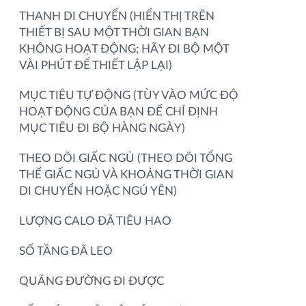
THANH DI CHUYỂN (HIỂN THỊ TRÊN
THIẾT BỊ SAU MỘT THỜI GIAN BẠN
KHÔNG HOẠT ĐỘNG; HÃY ĐI BỘ MỘT
VÀI PHÚT ĐỂ THIẾT LẬP LẠI)
MỤC TIÊU TỰ ĐỘNG (TÙY VÀO MỨC ĐỘ
HOẠT ĐỘNG CỦA BẠN ĐỂ CHỈ ĐỊNH
MỤC TIÊU ĐI BỘ HÀNG NGÀY)
THEO DÕI GIẤC NGỦ (THEO DÕI TỔNG
THỂ GIẤC NGỦ VÀ KHOẢNG THỜI GIAN
DI CHUYỂN HOẶC NGỦ YÊN)
LƯỢNG CALO ĐÃ TIÊU HAO
SỐ TẦNG ĐÃ LEO
QUÃNG ĐƯỜNG ĐI ĐƯỢC