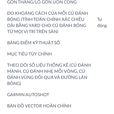
GÔN THẲNG/LỖ GÔN UỐN CONG
ĐO KHOẢNG CÁCH CỦA MỖI CÚ ĐÁNH
BÓNG (TÍNH TOÁN CHÍNH XÁC CHIỀU
Tự
DÀI BẰNG YARD CHO CÚ ĐÁNH BÓNG
động
TỪ MỌI VỊ TRÍ TRÊN SÂN)
BẢNG ĐIỂM KỸ THUẬT SỐ
MỤC TIÊU TÙY CHỈNH
THEO DÕI SỐ LIỆU THỐNG KÊ (CÚ ĐÁNH
MẠNH, CÚ ĐÁNH NHẸ MỖI VÒNG, CÚ
ĐÁNH VÙNG ĐỒI QUẢ VÀ ĐƯỜNG LĂN
BÓNG)
GARMIN AUTOSHOT
BẢN ĐỒ VECTOR HOÀN CHỈNH