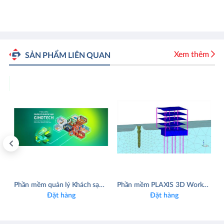
Xem thêm
SẢN PHẨM LIÊN QUAN
EW
 mát điện tử, mô phỏng và phân tích nhiệt PCB
Phần mềm quản lý Khách sạn & Resort - GiHoTech Front Office
Phần mềm PLAXIS 3D WorkSuite
Đặt hàng
Đặt hàng