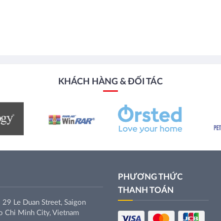
KHÁCH HÀNG & ĐỐI TÁC
PHƯƠNG THỨC
THANH TOÁN
 29 Le Duan Street, Saigon
 Chi Minh City, Vietnam