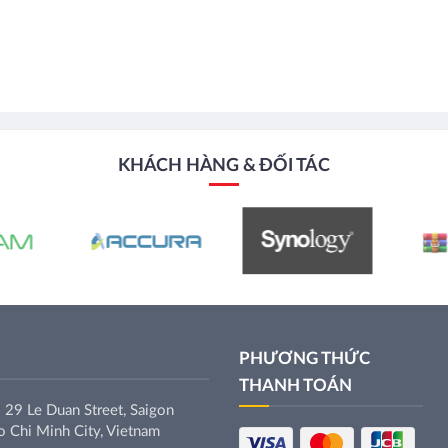
KHÁCH HÀNG & ĐỐI TÁC
PHƯƠNG THỨC
THANH TOÁN
 29 Le Duan Street, Saigon
 Chi Minh City, Vietnam