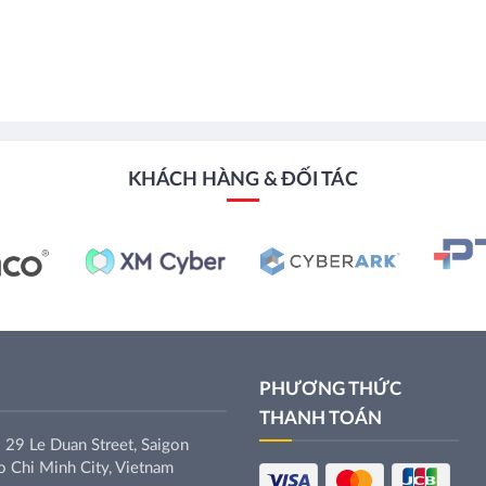
KHÁCH HÀNG & ĐỐI TÁC
PHƯƠNG THỨC
THANH TOÁN
 29 Le Duan Street, Saigon
 Chi Minh City, Vietnam